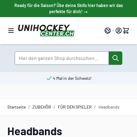
Direkt zum Inhalt
Ready für die Saison? Übe deine Skills hier haben wir das
perfekte für dich! →
Sprache
Suche
4 Mal in der Schweiz!
Startseite
/
ZUBEHÖR
/
FÜR DEN SPIELER
/
Headbands
Headbands