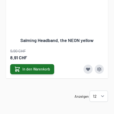
Salming Headband, the NEON yellow
9,90 CHF
Sonderangebot
8,91 CHF
In den Warenkorb
Anzeigen