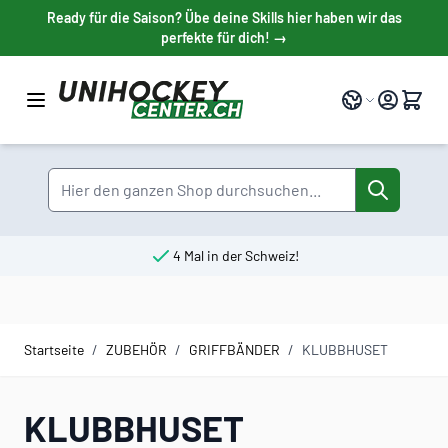
Direkt zum Inhalt
Ready für die Saison? Übe deine Skills hier haben wir das
perfekte für dich! →
Sprache
Suche
4 Mal in der Schweiz!
Startseite
/
ZUBEHÖR
/
GRIFFBÄNDER
/
KLUBBHUSET
KLUBBHUSET