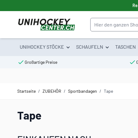
Direkt zum Inhalt
Re
Suche
UNIHOCKEY STÖCKE
SCHAUFELN
TASCHEN
Großartige Preise
Startseite
/
ZUBEHÖR
/
Sportbandagen
/
Tape
Tape