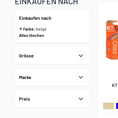
EINKAUFEN NACH
Einkaufen nach
✕
Farbe:
beige
Alles löschen
Zur Produktliste springen
Grösse
Filter
Marke
Filter
KT
Preis
Filter