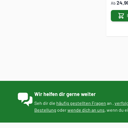
24,9
Ab
Wir helfen dir gerne weiter
Seh dir die
häufig gestellten Fragen
an ,
verfol
Bestellung
oder
wende dich an uns
, wenn du e