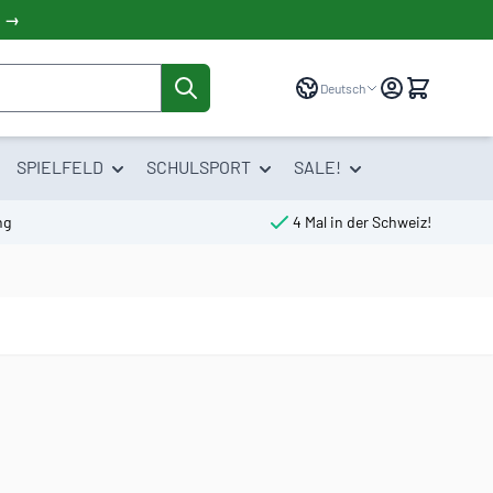
! →
Sprache
Deutsch
SPIELFELD
SCHULSPORT
SALE!
ng
4 Mal in der Schweiz!