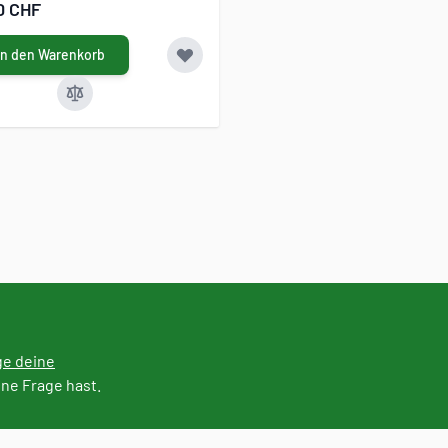
0 CHF
In den Warenkorb
ge deine
ine Frage hast.