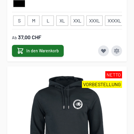
S
M
L
XL
XXL
XXXL
XXXXL
3
37,00 CHF
Ab
In den Warenkorb
NETTO
VORBESTELLUNG