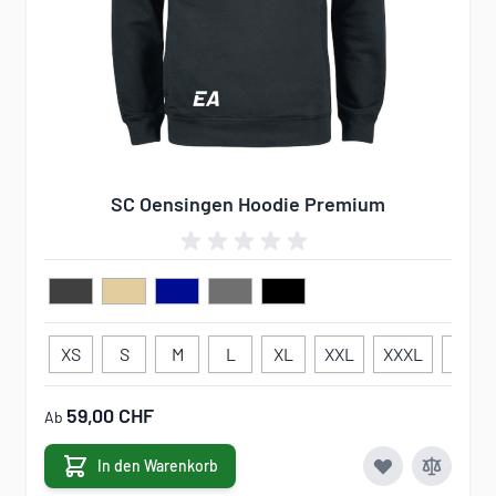
SC Oensingen Hoodie Premium
XS
S
M
L
XL
XXL
XXXL
34
59,00 CHF
Ab
In den Warenkorb