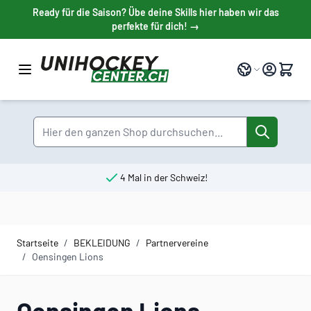
Direkt zum Inhalt
Ready für die Saison? Übe deine Skills hier haben wir das
perfekte für dich! →
Sprache
Suche
4 Mal in der Schweiz!
Startseite
/
BEKLEIDUNG
/
Partnervereine
/
Oensingen Lions
Oensingen Lions