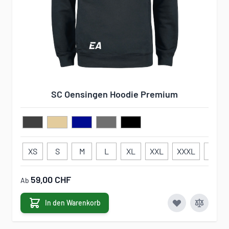
SC Oensingen Hoodie Premium
XS
S
M
L
XL
XXL
XXXL
34
59,00 CHF
Ab
In den Warenkorb