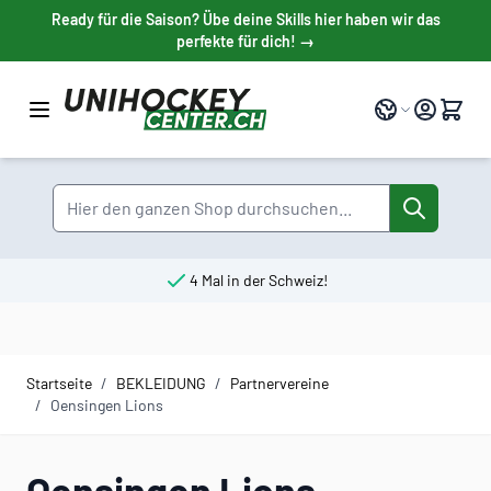
Direkt zum Inhalt
Ready für die Saison? Übe deine Skills hier haben wir das
perfekte für dich! →
Sprache
Suche
4 Mal in der Schweiz!
Startseite
/
BEKLEIDUNG
/
Partnervereine
/
Oensingen Lions
Oensingen Lions