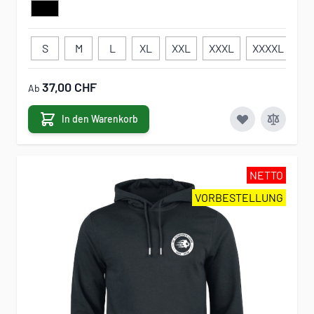
S
M
L
XL
XXL
XXXL
XXXXL
3
37,00 CHF
Ab
In den Warenkorb
NETTO
VORBESTELLUNG