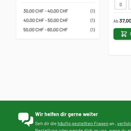
Filter
S
30,00 CHF
-
40,00 CHF
(1)
37,0
40,00 CHF
-
50,00 CHF
(1)
Ab
50,00 CHF
-
60,00 CHF
(1)
Wir helfen dir gerne weiter
Seh dir die
häufig gestellten Fragen
an ,
verfol
Bestellung
oder
wende dich an uns
, wenn du e