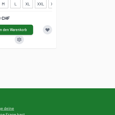
M
L
XL
XXL
XXXL
XXXXL
34
36
38
0 CHF
In den Warenkorb
ge deine
ine Frage hast.