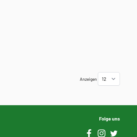
40
42
44
46
48
116
128
140
152
Anzeigen
Folge uns