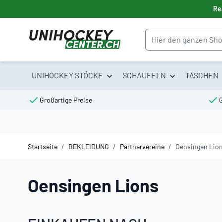
Direkt zum Inhalt
Re
Suche
UNIHOCKEY STÖCKE
SCHAUFELN
TASCHEN
Großartige Preise
Startseite
/
BEKLEIDUNG
/
Partnervereine
/
Oensingen Lio
Oensingen Lions