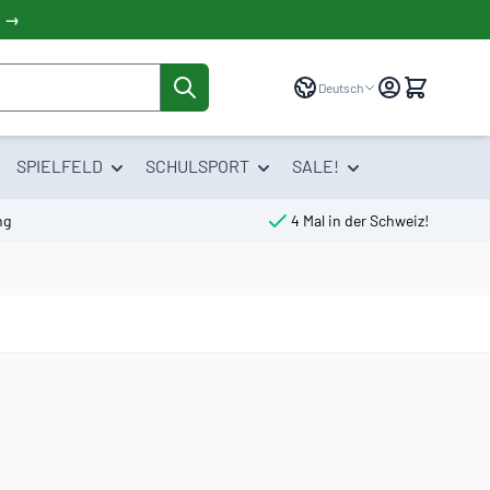
! →
Sprache
Deutsch
SPIELFELD
SCHULSPORT
SALE!
ng
4 Mal in der Schweiz!