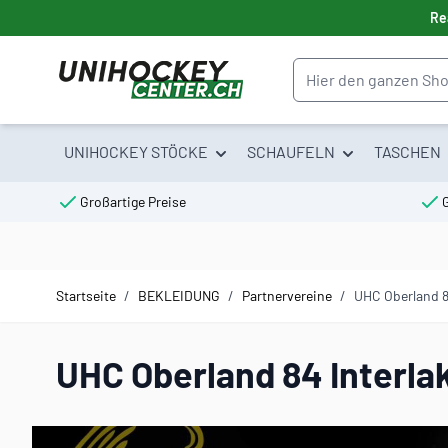
Direkt zum Inhalt
Re
Suche
UNIHOCKEY STÖCKE
SCHAUFELN
TASCHEN
Großartige Preise
Startseite
/
BEKLEIDUNG
/
Partnervereine
/
UHC Oberland 8
UHC Oberland 84 Interla