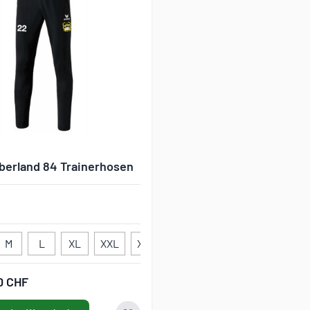
berland 84 Trainerhosen
M
L
XL
XXL
XXXL
116
128
140
152
0 CHF