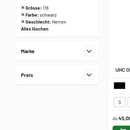
✕
Grösse:
116
✕
Farbe:
schwarz
✕
Geschlecht:
Herren
Alles löschen
Zur Produktliste springen
Marke
Filter
UHC O
Preis
Filter
S
45,0
Ab