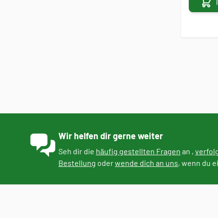
Wir helfen dir gerne weiter
Seh dir die
häufig gestellten Fragen
an ,
verfol
Bestellung
oder
wende dich an uns
, wenn du e