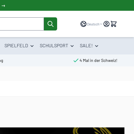
! →
Sprache
Deutsch
SPIELFELD
SCHULSPORT
SALE!
ng
4 Mal in der Schweiz!