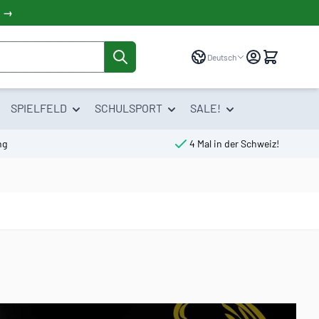
! →
Sprache
Deutsch
SPIELFELD
SCHULSPORT
SALE!
ng
4 Mal in der Schweiz!