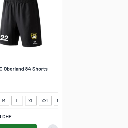
C Oberland 84 Shorts
M
L
XL
XXL
128
140
152
164
176
0 CHF