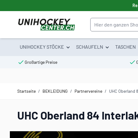
Direkt zum Inhalt
Re
Suche
UNIHOCKEY STÖCKE
SCHAUFELN
TASCHEN
Großartige Preise
Startseite
/
BEKLEIDUNG
/
Partnervereine
/
UHC Oberland 8
UHC Oberland 84 Interla