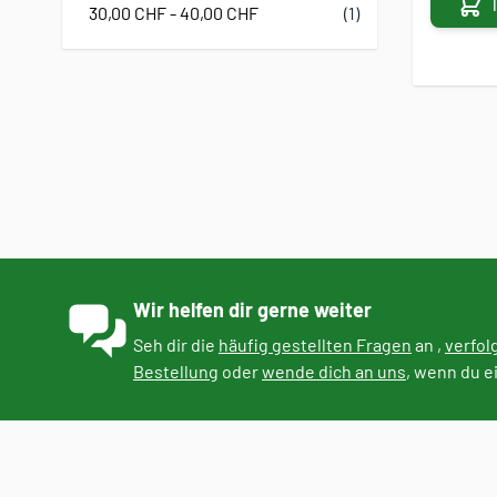
30,00 CHF
-
40,00 CHF
(1)
Wir helfen dir gerne weiter
Seh dir die
häufig gestellten Fragen
an ,
verfol
Bestellung
oder
wende dich an uns
, wenn du e