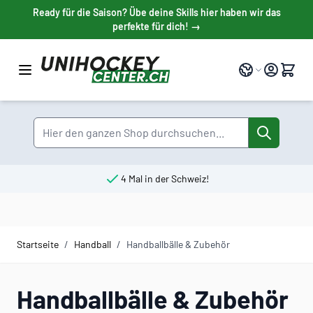
Direkt zum Inhalt
Ready für die Saison? Übe deine Skills hier haben wir das
perfekte für dich! →
Sprache
Suche
4 Mal in der Schweiz!
Startseite
/
Handball
/
Handballbälle & Zubehör
Handballbälle & Zubehör