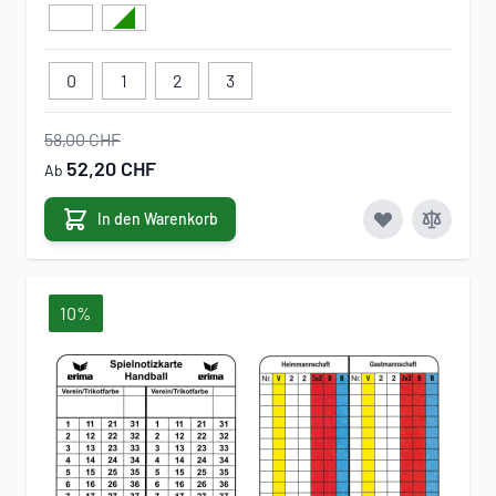
0
1
2
3
58,00 CHF
52,20 CHF
Ab
In den Warenkorb
10%