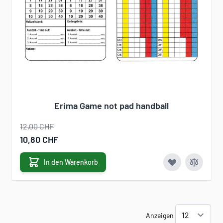
Erima Game not pad handball
12,00 CHF
Sonderangebot
10,80 CHF
In den Warenkorb
Anzeigen