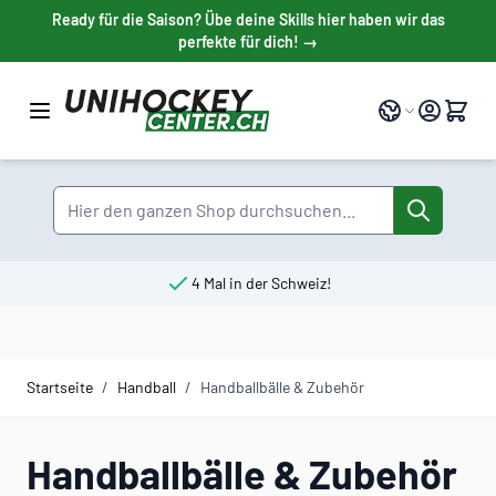
Direkt zum Inhalt
Ready für die Saison? Übe deine Skills hier haben wir das
perfekte für dich! →
Sprache
Suche
4 Mal in der Schweiz!
Startseite
/
Handball
/
Handballbälle & Zubehör
Handballbälle & Zubehör