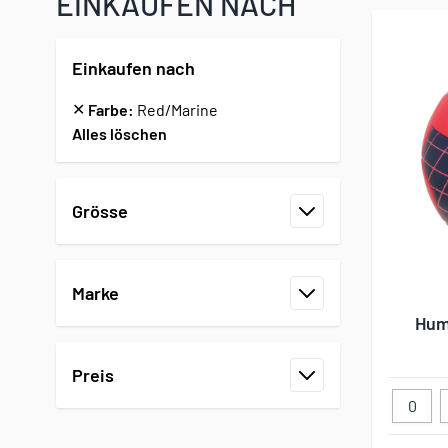
EINKAUFEN NACH
Einkaufen nach
✕
Farbe:
Red/Marine
Alles löschen
Zur Produktliste springen
Grösse
Filter
Marke
Filter
Hum
Preis
Filter
0