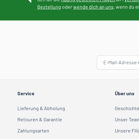
Bestellung
oder
wende dich an uns
, wenn du e
E-Mail-Adresse
Service
Über uns
Lieferung & Abholung
Geschicht
Retouren & Garantie
Unser Tea
Zahlungsarten
Unsere Fili