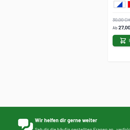
30,00 C
27,0
Ab
Wir helfen dir gerne weiter
Seh dir die
häufig gestellten Fragen
an ,
verfol