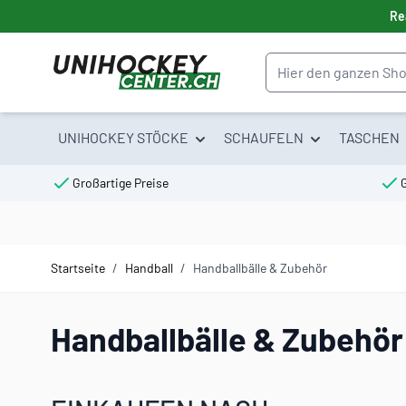
Direkt zum Inhalt
Re
Suche
UNIHOCKEY STÖCKE
SCHAUFELN
TASCHEN
Großartige Preise
Startseite
/
Handball
/
Handballbälle & Zubehör
Handballbälle & Zubehör