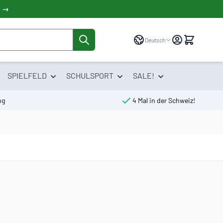
! →
Sprache
Deutsch
SPIELFELD
SCHULSPORT
SALE!
ng
4 Mal in der Schweiz!