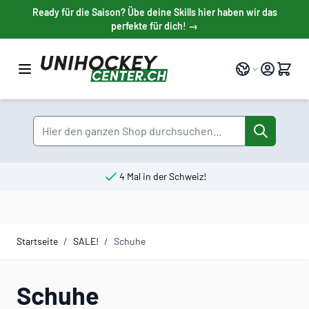
Direkt zum Inhalt
Ready für die Saison? Übe deine Skills hier haben wir das
perfekte für dich! →
Sprache
Suche
4 Mal in der Schweiz!
Startseite
/
SALE!
/
Schuhe
Schuhe