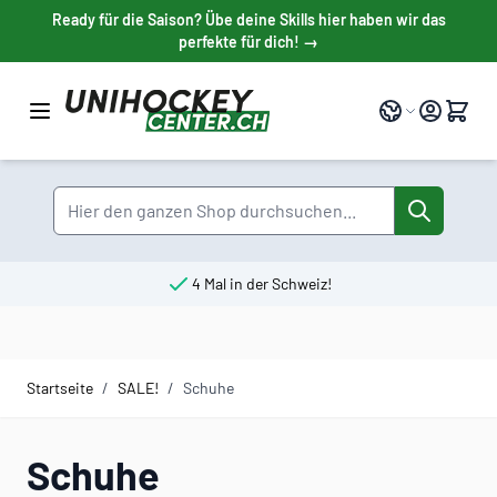
Direkt zum Inhalt
Ready für die Saison? Übe deine Skills hier haben wir das
perfekte für dich! →
Sprache
Suche
4 Mal in der Schweiz!
Startseite
/
SALE!
/
Schuhe
Schuhe