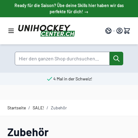
Direkt zum Inhalt
Ready für die Saison? Übe deine Skills hier haben wir das
perfekte für dich! →
Sprache
Suche
4 Mal in der Schweiz!
Startseite
/
SALE!
/
Zubehör
Zubehör