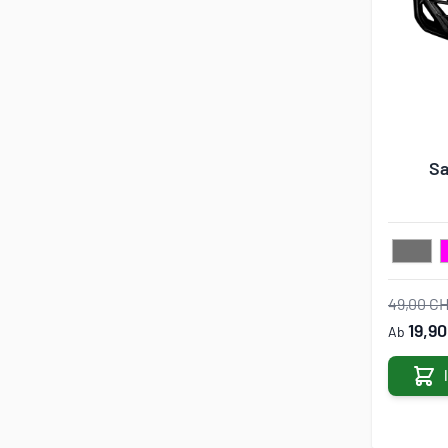
Sa
49,00 C
19,9
Ab