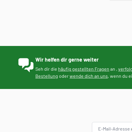
Wir helfen dir gerne weiter
Seh dir die
häufig gestellten Fragen
an ,
verfol
Bestellung
oder
wende dich an uns
, wenn du e
E-Mail-Adresse