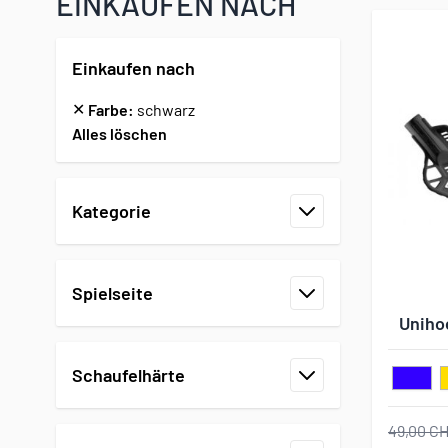
EINKAUFEN NACH
Einkaufen nach
✕
Farbe:
schwarz
Alles löschen
Zur Produktliste springen
Kategorie
Filter
Spielseite
Filter
Uniho
Schaufelhärte
Filter
49,00 C