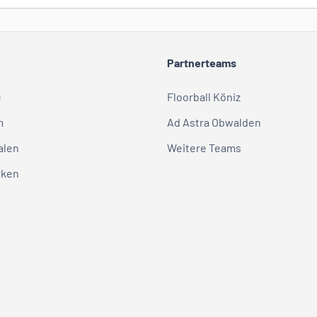
Partnerteams
e
Floorball Köniz
m
Ad Astra Obwalden
alen
Weitere Teams
rken