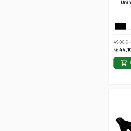
Unih
49,00 C
44,1
Ab