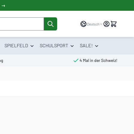
! →
Sprache
Deutsch
SPIELFELD
SCHULSPORT
SALE!
ng
4 Mal in der Schweiz!