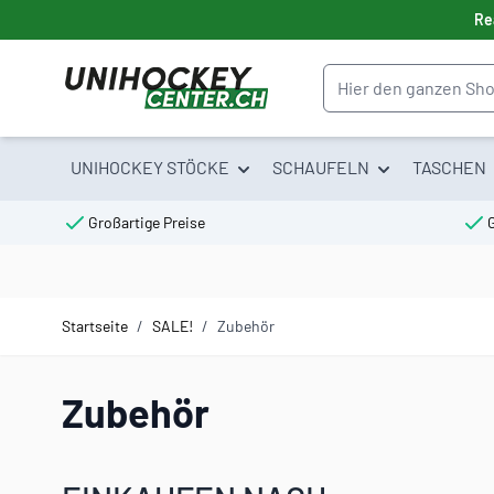
Direkt zum Inhalt
Re
Suche
UNIHOCKEY STÖCKE
SCHAUFELN
TASCHEN
Großartige Preise
Startseite
/
SALE!
/
Zubehör
Zubehör