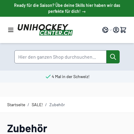
Direkt zum Inhalt
Ready für die Saison? Übe deine Skills hier haben wir das
perfekte für dich! →
Sprache
Suche
4 Mal in der Schweiz!
Startseite
/
SALE!
/
Zubehör
Zubehör