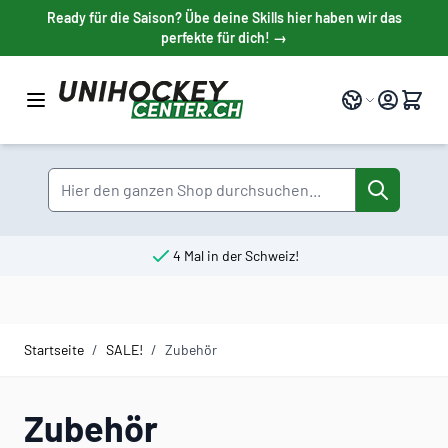
Direkt zum Inhalt
Ready für die Saison? Übe deine Skills hier haben wir das
perfekte für dich! →
Sprache
Suche
4 Mal in der Schweiz!
Startseite
/
SALE!
/
Zubehör
Zubehör