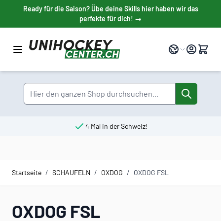
Direkt zum Inhalt
Ready für die Saison? Übe deine Skills hier haben wir das
perfekte für dich! →
Sprache
Suche
4 Mal in der Schweiz!
Startseite
/
SCHAUFELN
/
OXDOG
/
OXDOG FSL
OXDOG FSL