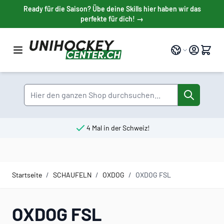
Direkt zum Inhalt
Ready für die Saison? Übe deine Skills hier haben wir das
perfekte für dich! →
Sprache
Suche
4 Mal in der Schweiz!
Startseite
/
SCHAUFELN
/
OXDOG
/
OXDOG FSL
OXDOG FSL