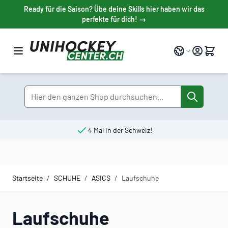
Direkt zum Inhalt
Ready für die Saison? Übe deine Skills hier haben wir das
perfekte für dich! →
Sprache
Suche
4 Mal in der Schweiz!
Startseite
/
SCHUHE
/
ASICS
/
Laufschuhe
Laufschuhe