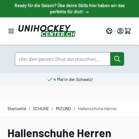
Direkt zum Inhalt
Ready für die Saison? Übe deine Skills hier haben wir das
perfekte für dich! →
Sprache
Suche
4 Mal in der Schweiz!
Startseite
/
SCHUHE
/
MIZUNO
/
Hallenschuhe Herren
Hallenschuhe Herren