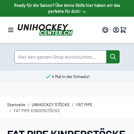
Direkt zum Inhalt
Ready für die Saison? Übe deine Skills hier haben wir das
perfekte für dich! →
Sprache
Suche
4 Mal in der Schweiz!
Startseite
/
UNIHOCKEY STÖCKE
/
FAT PIPE
/
FAT PIPE KINDERSTÖCKE
FAT PIPE KINDERSTÖCKE