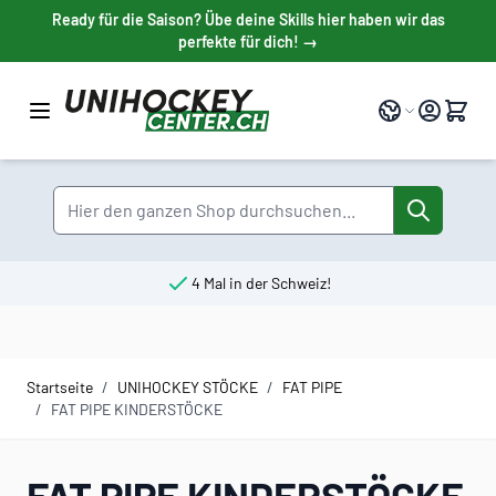
Direkt zum Inhalt
Ready für die Saison? Übe deine Skills hier haben wir das
perfekte für dich! →
Sprache
Suche
4 Mal in der Schweiz!
Startseite
/
UNIHOCKEY STÖCKE
/
FAT PIPE
/
FAT PIPE KINDERSTÖCKE
FAT PIPE KINDERSTÖCKE