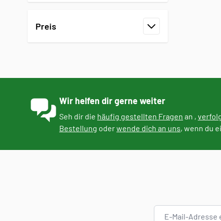
Preis
Filter
Wir helfen dir gerne weiter
Seh dir die
häufig gestellten Fragen
an ,
verfol
Bestellung
oder
wende dich an uns
, wenn du e
E-Mail-Adresse