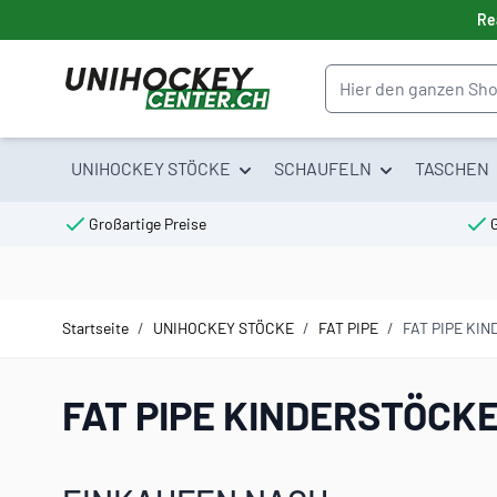
Direkt zum Inhalt
Re
Suche
UNIHOCKEY STÖCKE
SCHAUFELN
TASCHEN
Großartige Preise
Startseite
/
UNIHOCKEY STÖCKE
/
FAT PIPE
/
FAT PIPE KI
FAT PIPE KINDERSTÖCK