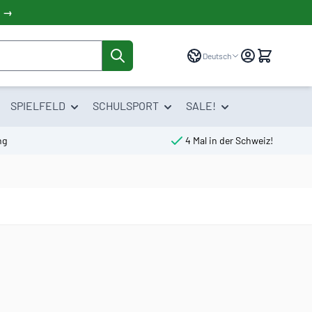
! →
Sprache
Deutsch
SPIELFELD
SCHULSPORT
SALE!
ng
4 Mal in der Schweiz!