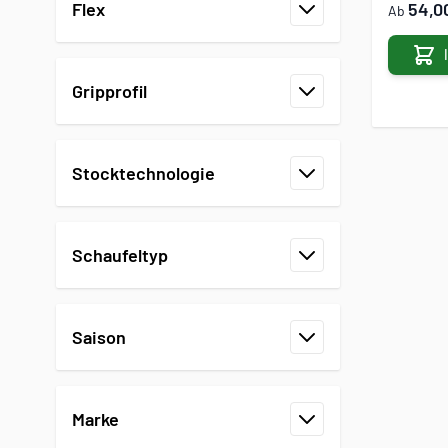
54,0
Flex
Ab
Filter
Gripprofil
Filter
Stocktechnologie
Filter
Schaufeltyp
Filter
Saison
Filter
Marke
Filter