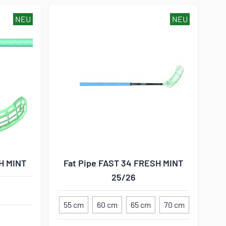
NEU
NEU
H MINT
Fat Pipe FAST 34 FRESH MINT
25/26
55 cm
60 cm
65 cm
70 cm
75 cm