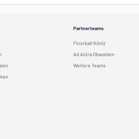
Partnerteams
e
Floorball Köniz
m
Ad Astra Obwalden
alen
Weitere Teams
rken