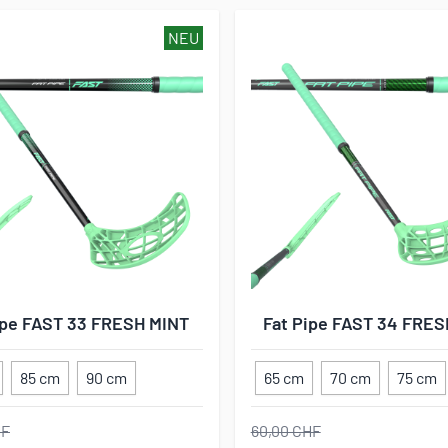
NEU
ipe FAST 33 FRESH MINT
Fat Pipe FAST 34 FRES
85 cm
90 cm
65 cm
70 cm
75 cm
HF
60,00 CHF