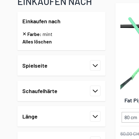
EINKAUFEN NACH
Einkaufen nach
✕
Farbe:
mint
Alles löschen
Zur Produktliste springen
Spielseite
Filter
Schaufelhärte
Filter
Fat P
Länge
80 cm
Filter
60,00 C