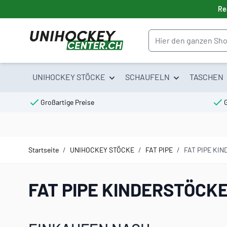
Direkt zum Inhalt
Re
Suche
UNIHOCKEY STÖCKE
SCHAUFELN
TASCHEN
Großartige Preise
Startseite
/
UNIHOCKEY STÖCKE
/
FAT PIPE
/
FAT PIPE KI
FAT PIPE KINDERSTÖCK