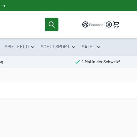
! →
Sprache
Deutsch
SPIELFELD
SCHULSPORT
SALE!
ng
4 Mal in der Schweiz!