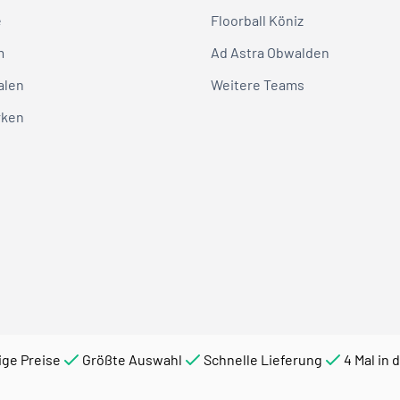
e
Floorball Köniz
m
Ad Astra Obwalden
alen
Weitere Teams
rken
ige Preise
Größte Auswahl
Schnelle Lieferung
4 Mal in 