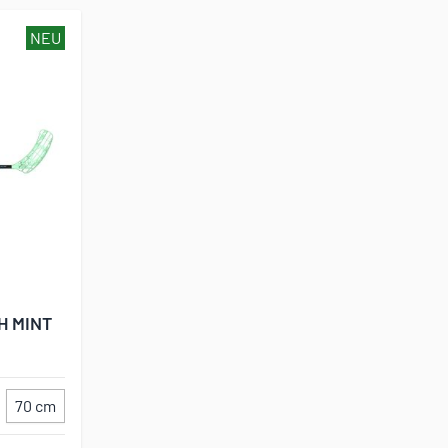
NEU
H MINT
70 cm
75 cm