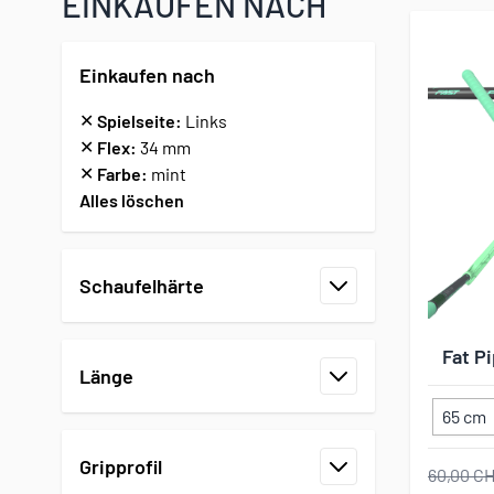
EINKAUFEN NACH
Einkaufen nach
✕
Spielseite:
Links
✕
Flex:
34 mm
✕
Farbe:
mint
Alles löschen
Zur Produktliste springen
Schaufelhärte
Filter
Fat P
Länge
Filter
65 cm
Gripprofil
60,00 C