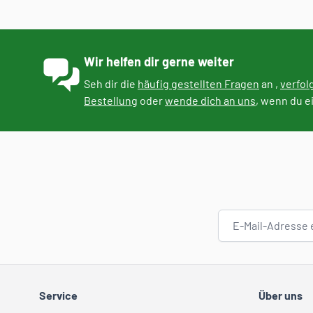
Wir helfen dir gerne weiter
Seh dir die
häufig gestellten Fragen
an ,
verfol
Bestellung
oder
wende dich an uns
, wenn du e
E-Mail-Adresse
Service
Über uns