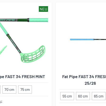
NEU
ipe FAST 34 FRESH MINT
Fat Pipe FAST 34 FRES
25/26
70 cm
75 cm
55 cm
60 cm
65 cm
HF