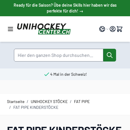
Direkt zum Inhalt
Ready für die Saison? Übe deine Skills hier haben wir das
perfekte für dich! →
Sprache
Suche
4 Mal in der Schweiz!
Startseite
/
UNIHOCKEY STÖCKE
/
FAT PIPE
/
FAT PIPE KINDERSTÖCKE
FAT PIPE KINDERSTÖCKE