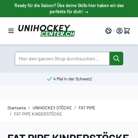
Direkt zum Inhalt
Ready für die Saison? Übe deine Skills hier haben wir das
perfekte für dich! →
Sprache
Suche
4 Mal in der Schweiz!
Startseite
/
UNIHOCKEY STÖCKE
/
FAT PIPE
/
FAT PIPE KINDERSTÖCKE
FAT PIPE KINDERSTÖCKE