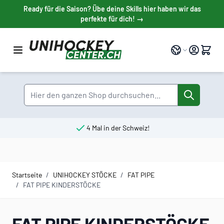
Direkt zum Inhalt
Ready für die Saison? Übe deine Skills hier haben wir das
perfekte für dich! →
Sprache
Suche
4 Mal in der Schweiz!
Startseite
/
UNIHOCKEY STÖCKE
/
FAT PIPE
/
FAT PIPE KINDERSTÖCKE
FAT PIPE KINDERSTÖCKE