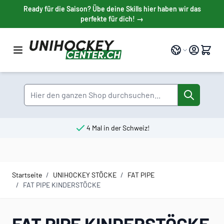
Direkt zum Inhalt
Ready für die Saison? Übe deine Skills hier haben wir das
perfekte für dich! →
Sprache
Suche
4 Mal in der Schweiz!
Startseite
/
UNIHOCKEY STÖCKE
/
FAT PIPE
/
FAT PIPE KINDERSTÖCKE
FAT PIPE KINDERSTÖCKE