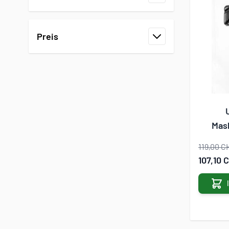
Filter
Preis
Filter
Mask
119,00 C
Sonderan
107,10 