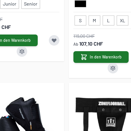
Junior
Senior
HF
S
M
L
XL
0 CHF
119,00 CHF
In den Warenkorb
107,10 CHF
Ab
In den Warenkorb