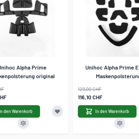
Unihoc Alpha Prime
Unihoc Alpha Prime E
enpolsterung original
Maskenpolsterun
HF
129,00 CHF
gebot
Sonderangebot
CHF
116,10 CHF
In den Warenkorb
In den Warenkorb