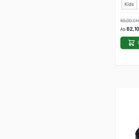
Kids
69,00 C
62,1
Ab