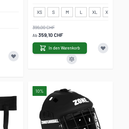
XS
S
M
L
XL
XXL
XXX
399,00 CHF
359,10 CHF
Ab
In den Warenkorb
10%