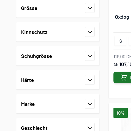
Grösse
Filter
Oxdog 
Kinnschutz
Filter
S
Schuhgrösse
119,00 C
Filter
107,
Ab
Härte
Filter
Marke
Filter
10%
Geschlecht