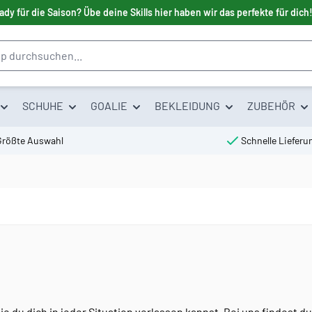
ady für die Saison? Übe deine Skills hier haben wir das perfekte für dich
SCHUHE
GOALIE
BEKLEIDUNG
ZUBEHÖR
Größte Auswahl
Schnelle Lieferu
ie du dich in jeder Situation verlassen kannst. Bei uns findest 