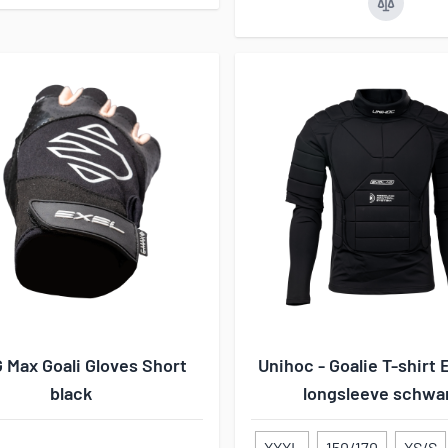
G Max Goali Gloves Short
Unihoc - Goalie T-shirt
black
longsleeve schwa
XXXL
150/170
XS/S