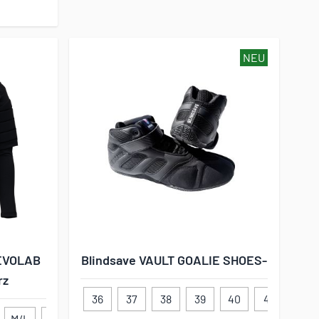
NEU
 EVOLAB
Blindsave VAULT GOALIE SHOES-
rz
36
37
38
39
40
41
42
M/L
XL/XXL