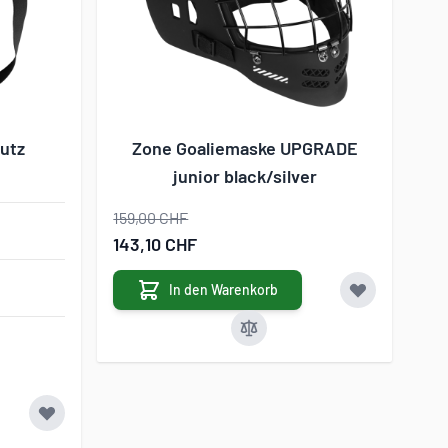
hutz
Zone Goaliemaske UPGRADE
junior black/silver
159,00 CHF
Sonderangebot
143,10 CHF
In den Warenkorb