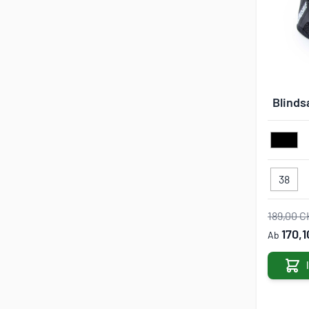
Blind
38
189,00 C
170,
Ab