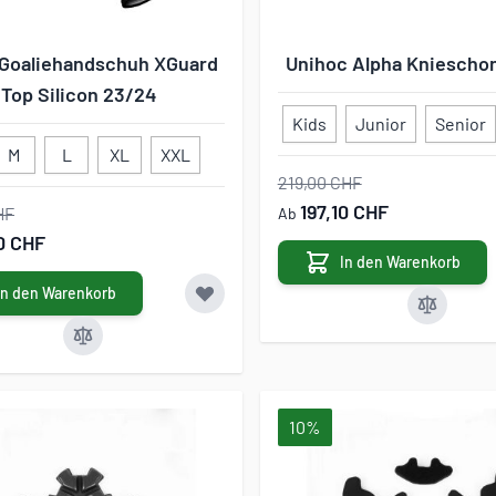
Goaliehandschuh XGuard
Unihoc Alpha Knieschon
Top Silicon 23/24
Kids
Junior
Senior
M
L
XL
XXL
219,00 CHF
197,10 CHF
HF
Ab
10 CHF
In den Warenkorb
In den Warenkorb
10%