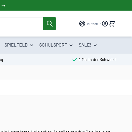
! →
Sprache
Deutsch
SPIELFELD
SCHULSPORT
SALE!
ng
4 Mal in der Schweiz!
du die komplette Unihockey Ausrüstung für Goalies: von