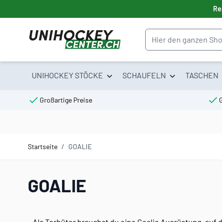
Direkt zum Inhalt
Re
Suche
UNIHOCKEY STÖCKE
SCHAUFELN
TASCHEN
Großartige Preise
Startseite
/
GOALIE
GOALIE
Als Torhüter brauchst du eine Goalie Ausrüstung, auf d