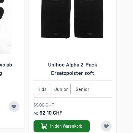
volab
Unihoc Alpha 2-Pack
g
Ersatzpolster soft
Kids
Junior
Senior
69,00 CHF
62,10 CHF
Ab
In den Warenkorb