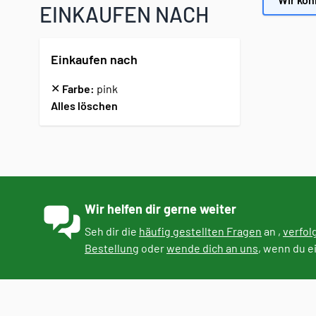
EINKAUFEN NACH
Einkaufen nach
✕
Farbe:
pink
Alles löschen
Zur Produktliste springen
Wir helfen dir gerne weiter
Seh dir die
häufig gestellten Fragen
an ,
verfol
Bestellung
oder
wende dich an uns
, wenn du e