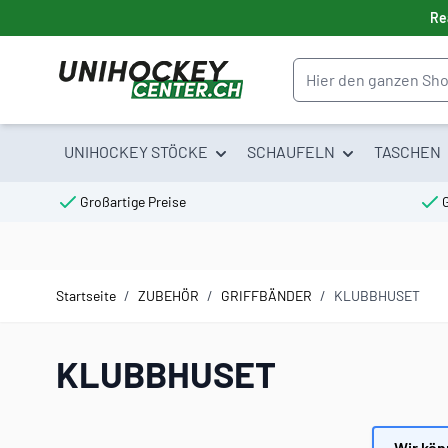
Direkt zum Inhalt
Re
Suche
UNIHOCKEY STÖCKE
SCHAUFELN
TASCHEN
Großartige Preise
Startseite
/
ZUBEHÖR
/
GRIFFBÄNDER
/
KLUBBHUSET
KLUBBHUSET
Wir kön