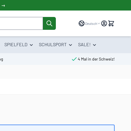
! →
Sprache
Deutsch
SPIELFELD
SCHULSPORT
SALE!
ng
4 Mal in der Schweiz!