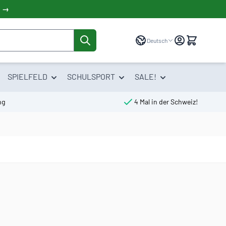
! →
Sprache
Deutsch
SPIELFELD
SCHULSPORT
SALE!
ng
4 Mal in der Schweiz!