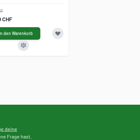
HF
0 CHF
In den Warenkorb
ge deine
ine Frage hast.