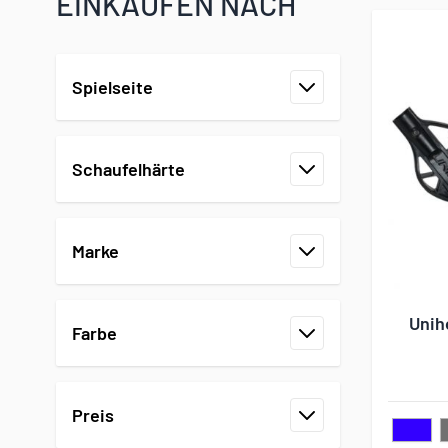
EINKAUFEN NACH
Zur Produktliste springen
Spielseite
Filter
Schaufelhärte
Filter
Marke
Filter
Unih
Farbe
Filter
Preis
Filter