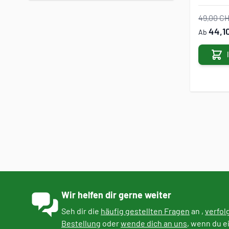
49,00 C
44,1
Ab
Wir helfen dir gerne weiter
Seh dir die
häufig gestellten Fragen
an ,
verfol
Bestellung
oder
wende dich an uns
, wenn du e