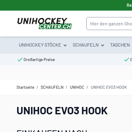
Direkt zum Inhalt
Re
Suche
UNIHOCKEY STÖCKE
SCHAUFELN
TASCHEN
Großartige Preise
Startseite
/
SCHAUFELN
/
UNIHOC
/
UNIHOC EVO3 HOOK
UNIHOC EVO3 HOOK