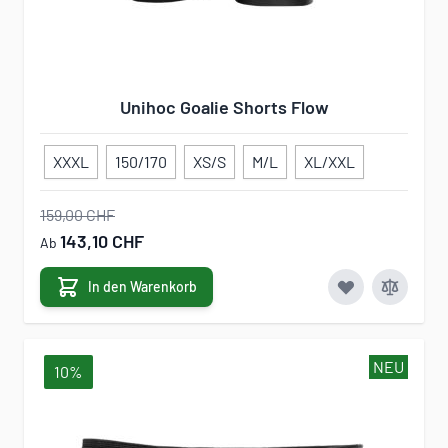
Unihoc Goalie Shorts Flow
XXXL
150/170
XS/S
M/L
XL/XXL
159,00 CHF
143,10 CHF
Ab
In den Warenkorb
NEU
10%