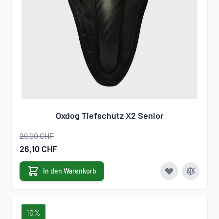
Oxdog Tiefschutz X2 Senior
29,00 CHF
Sonderangebot
26,10 CHF
In den Warenkorb
10%