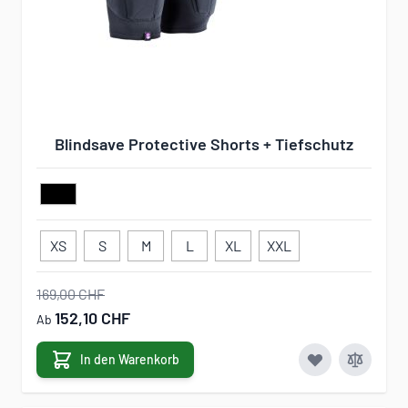
Blindsave Protective Shorts + Tiefschutz
XS
S
M
L
XL
XXL
169,00 CHF
152,10 CHF
Ab
In den Warenkorb