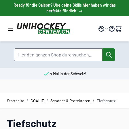
Direkt zum Inhalt
Ready für die Saison? Übe deine Skills hier haben wir das
perfekte für dich! →
Sprache
Suche
4 Mal in der Schweiz!
Startseite
/
GOALIE
/
Schoner & Protektoren
/
Tiefschutz
Tiefschutz