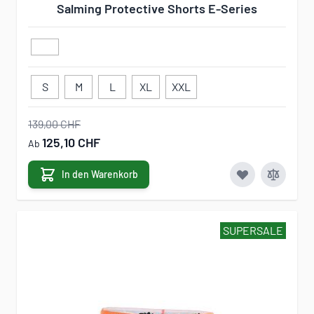
Salming Protective Shorts E-Series
S
M
L
XL
XXL
139,00 CHF
125,10 CHF
Ab
In den Warenkorb
SUPERSALE