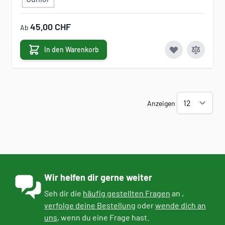
45,00 CHF
Ab
In den Warenkorb
Anzeigen
Wir helfen dir gerne weiter
Seh dir die
häufig gestellten Fragen
an ,
verfolge deine Bestellung
oder
wende dich an
uns
, wenn du eine Frage hast.