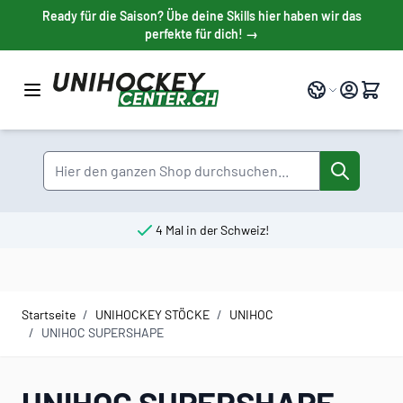
Direkt zum Inhalt
Ready für die Saison? Übe deine Skills hier haben wir das
perfekte für dich! →
Sprache
Suche
4 Mal in der Schweiz!
Startseite
/
UNIHOCKEY STÖCKE
/
UNIHOC
/
UNIHOC SUPERSHAPE
UNIHOC SUPERSHAPE