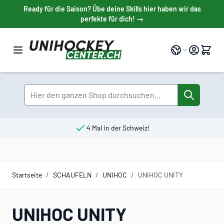
Direkt zum Inhalt
Ready für die Saison? Übe deine Skills hier haben wir das
perfekte für dich! →
Sprache
Suche
4 Mal in der Schweiz!
Startseite
/
SCHAUFELN
/
UNIHOC
/
UNIHOC UNITY
UNIHOC UNITY