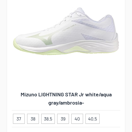
Mizuno LIGHTNING STAR Jr white/aqua
gray/ambrosia-
37
38
38.5
39
40
40.5