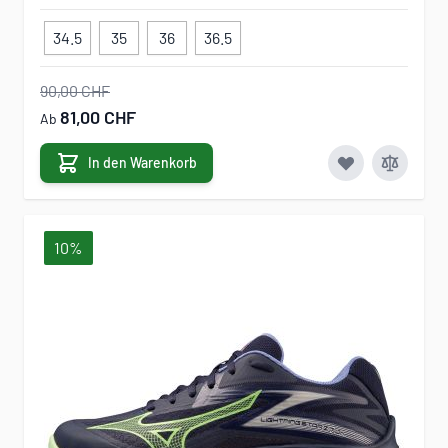
34.5
35
36
36.5
90,00 CHF
81,00 CHF
Ab
In den Warenkorb
10%