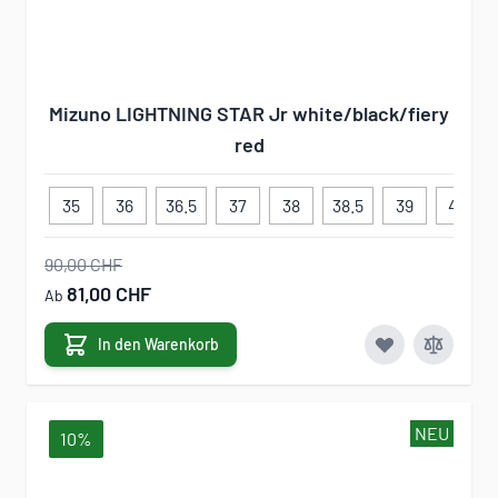
Mizuno LIGHTNING STAR Jr white/black/fiery
red
35
36
36.5
37
38
38.5
39
40
90,00 CHF
81,00 CHF
Ab
In den Warenkorb
NEU
10%