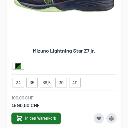
Mizuno LIghtning Star Z7 jr.
34
35
36.5
39
40
100,00 CHF
90,00 CHF
Ab
In den Warenkorb