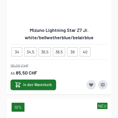
Mizuno Lightning Star Z7 Jr.
white/bellwetherblue/belairblue
34
34.5
36.5
38.5
39
40
95,00 CHF
85,50 CHF
Ab
In den Warenkorb
NEU
10%