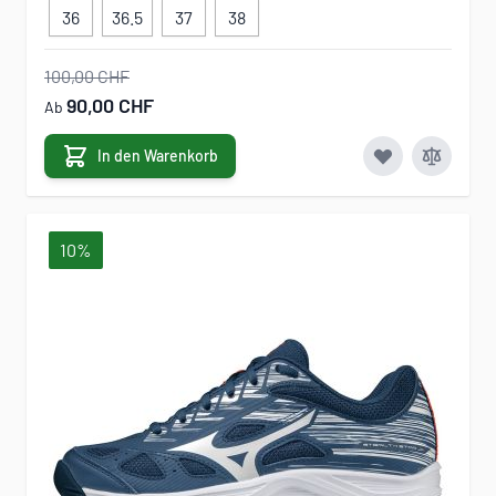
36
36.5
37
38
100,00 CHF
90,00 CHF
Ab
In den Warenkorb
10%