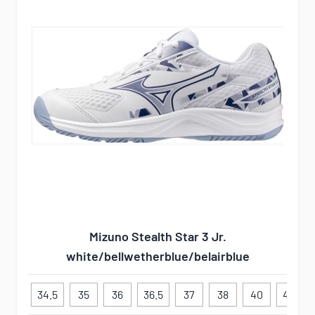
Mizuno Stealth Star 3 Jr.
white/bellwetherblue/belairblue
34.5
35
36
36.5
37
38
40
40.5