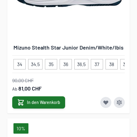
Mizuno Stealth Star Junior Denim/White/Ibis
34
34.5
35
36
36.5
37
38
38.5
90,00 CHF
81,00 CHF
Ab
In den Warenkorb
10%