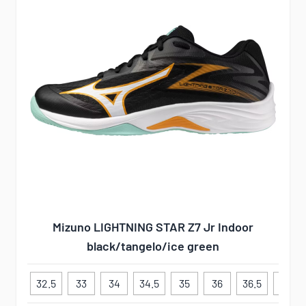
Mizuno LIGHTNING STAR Z7 Jr Indoor
black/tangelo/ice green
32.5
33
34
34.5
35
36
36.5
37