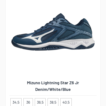
Mizuno Lightning Star Z6 Jr
Denim/White/Blue
34.5
36
36.5
38.5
40.5