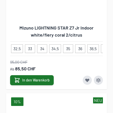
Mizuno LIGHTNING STAR Z7 Jr Indoor
white/fiery coral 2/citrus
32.5
33
34
34.5
35
36
36.5
37
95,00 CHF
85,50 CHF
Ab
In den Warenkorb
NEU
10%