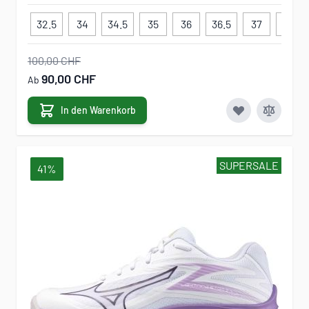
32.5
34
34.5
35
36
36.5
37
38
100,00 CHF
90,00 CHF
Ab
In den Warenkorb
SUPERSALE
41%