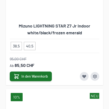
Mizuno LIGHTNING STAR Z7 Jr Indoor
white/black/frozen emerald
38.5
40.5
95,00 CHF
85,50 CHF
Ab
In den Warenkorb
NEU
10%