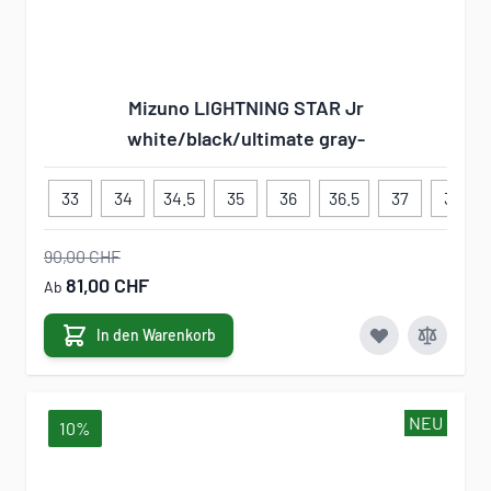
Mizuno LIGHTNING STAR Jr
white/black/ultimate gray-
33
34
34.5
35
36
36.5
37
38
90,00 CHF
81,00 CHF
Ab
In den Warenkorb
NEU
10%