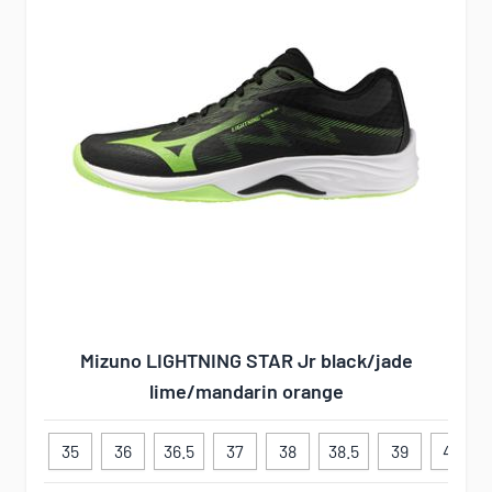
Mizuno LIGHTNING STAR Jr black/jade
lime/mandarin orange
35
36
36.5
37
38
38.5
39
40