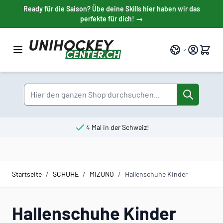
Direkt zum Inhalt
Ready für die Saison? Übe deine Skills hier haben wir das
perfekte für dich! →
Sprache
Suche
4 Mal in der Schweiz!
Startseite
/
SCHUHE
/
MIZUNO
/
Hallenschuhe Kinder
Hallenschuhe Kinder