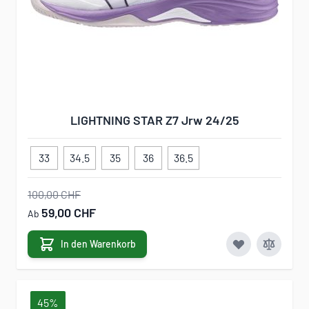
LIGHTNING STAR Z7 Jrw 24/25
33
34.5
35
36
36.5
100,00 CHF
59,00 CHF
Ab
In den Warenkorb
45%