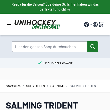
Direkt zum Inhalt
Ready für die Saison? Übe deine Skills hier haben wir das
perfekte für dich! →
Sprache
Suche
4 Mal in der Schweiz!
Startseite
/
SCHAUFELN
/
SALMING
/
SALMING TRIDENT
SALMING TRIDENT