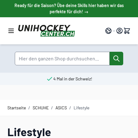
Direkt zum Inhalt
Ready für die Saison? Übe deine Skills hier haben wir das
perfekte für dich! →
Sprache
Suche
4 Mal in der Schweiz!
Startseite
/
SCHUHE
/
ASICS
/
Lifestyle
Lifestyle