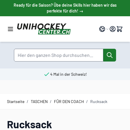
Direkt zum Inhalt
Ready für die Saison? Übe deine Skills hier haben wir das
perfekte für dich! →
Sprache
Suche
4 Mal in der Schweiz!
Startseite
/
TASCHEN
/
FÜR DEN COACH
/
Rucksack
Rucksack