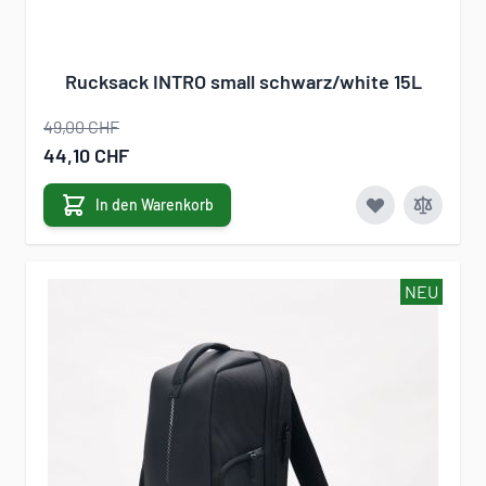
Rucksack INTRO small schwarz/white 15L
49,00 CHF
Sonderangebot
44,10 CHF
In den Warenkorb
NEU