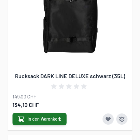
Rucksack DARK LINE DELUXE schwarz (35L)
149,00 CHF
Sonderangebot
134,10 CHF
In den Warenkorb