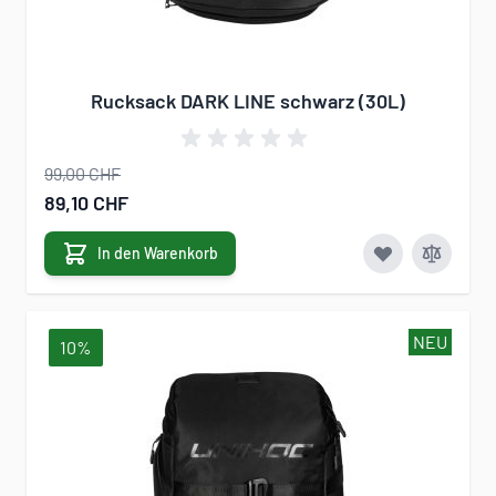
Rucksack DARK LINE schwarz (30L)
99,00 CHF
Sonderangebot
89,10 CHF
In den Warenkorb
NEU
10%