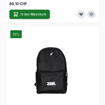
Sonderangebot
89,10 CHF
In den Warenkorb
10%