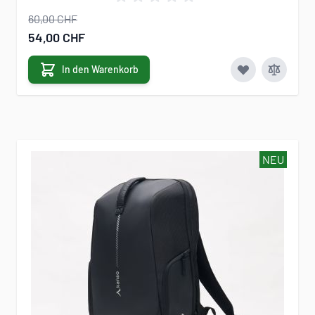
60,00 CHF
Sonderangebot
54,00 CHF
In den Warenkorb
NEU