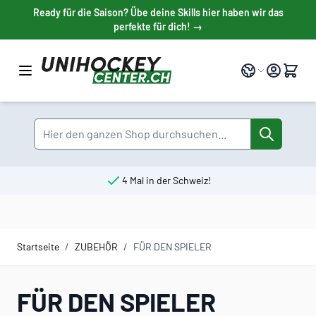
Direkt zum Inhalt
Ready für die Saison? Übe deine Skills hier haben wir das
perfekte für dich! →
Sprache
Suche
4 Mal in der Schweiz!
Startseite
/
ZUBEHÖR
/
FÜR DEN SPIELER
FÜR DEN SPIELER