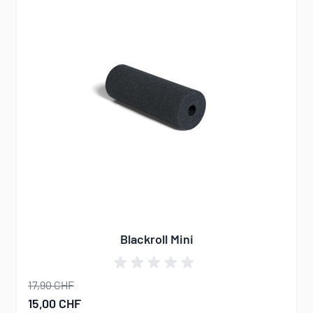
Blackroll Mini
17,90 CHF
Sonderangebot
15,00 CHF