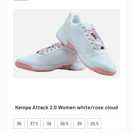
Kempa Attack 2.0 Women white/rose cloud
36
37.5
38
38.5
39
39.5