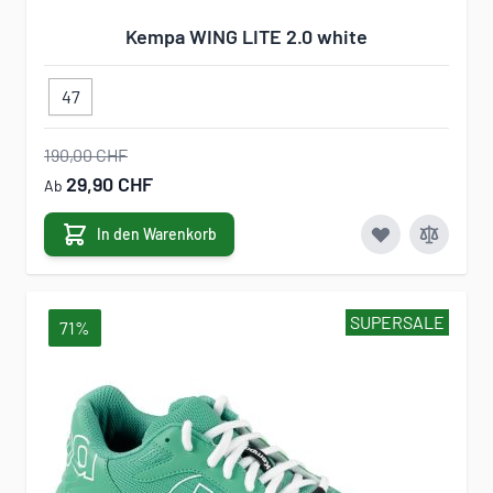
Kempa WING LITE 2.0 white
47
190,00 CHF
29,90 CHF
Ab
In den Warenkorb
SUPERSALE
71%