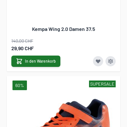
Kempa Wing 2.0 Damen 37.5
140,00 CHF
Sonderangebot
29,90 CHF
In den Warenkorb
SUPERSALE
60%