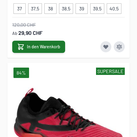
37
37.5
38
38.5
39
39.5
40.5
120,00 CHF
29,90 CHF
Ab
In den Warenkorb
SUPERSALE
84%