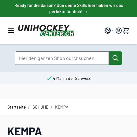
Direkt zum Inhalt
Ready für die Saison? Übe deine Skills hier haben wir das
perfekte für dich! →
Sprache
Suche
4 Mal in der Schweiz!
Startseite
/
SCHUHE
/
KEMPA
KEMPA