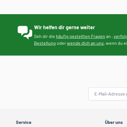
Wir helfen dir gerne weiter
Seh dir die
häufig gestellten Fragen
an ,
verfol
Bestellung
oder
wende dich an uns
, wenn du e
E-Mail-Adresse
Service
Über uns