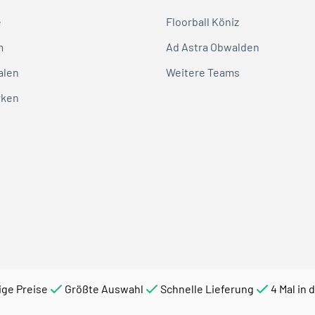
e
Floorball Köniz
m
Ad Astra Obwalden
alen
Weitere Teams
rken
ige Preise
Größte Auswahl
Schnelle Lieferung
4 Mal in 