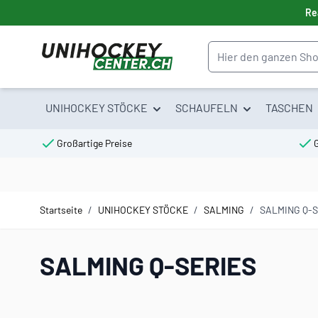
Direkt zum Inhalt
Re
Suche
UNIHOCKEY STÖCKE
SCHAUFELN
TASCHEN
Großartige Preise
Startseite
/
UNIHOCKEY STÖCKE
/
SALMING
/
SALMING Q-S
SALMING Q-SERIES