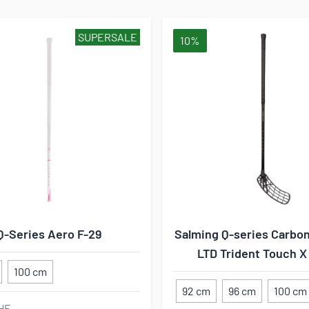
SUPERSALE
10%
Q-Series Aero F-29
Salming Q-series Carbon
LTD Trident Touch X
100 cm
92 cm
96 cm
100 cm
HF