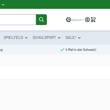
! →
Sprache
Deutsch
SPIELFELD
SCHULSPORT
SALE!
ng
4 Mal in der Schweiz!