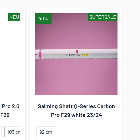
NEU
SUPERSALE
40%
 Pro 2.0
Salming Shaft Q-Series Carbon
 F29
Pro F29 white 23/24
103 cm
92 cm