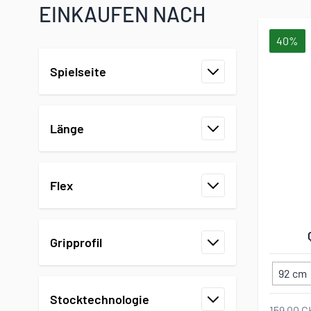
EINKAUFEN NACH
40%
Zur Produktliste springen
Spielseite
Filter
Länge
Filter
Flex
Filter
Gripprofil
Filter
92 cm
Stocktechnologie
159,00 C