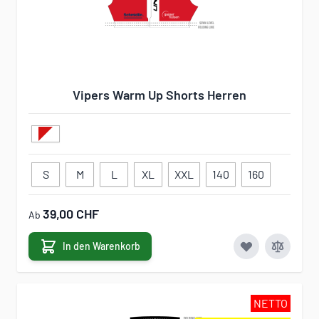
Vipers Warm Up Shorts Herren
S
M
L
XL
XXL
140
160
39,00 CHF
Ab
In den Warenkorb
NETTO