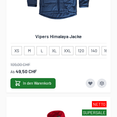
Vipers Himalaya Jacke
XS
M
L
XL
XXL
120
140
160
109,00 CHF
49,50 CHF
Ab
In den Warenkorb
NETTO
SUPERSALE