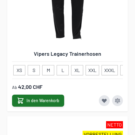
Vipers Legacy Trainerhosen
XS
S
M
L
XL
XXL
XXXL
130
42,00 CHF
Ab
In den Warenkorb
NETTO
VORBESTELLUNG