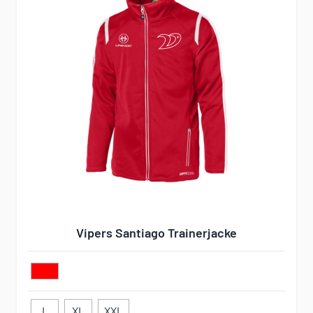
Vipers Santiago Trainerjacke
L
XL
XXL