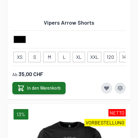
Vipers Arrow Shorts
XS
S
M
L
XL
XXL
120
140
35,00 CHF
Ab
In den Warenkorb
NETTO
13%
VORBESTELLUNG