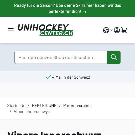
Direkt zum Inhalt
Ready für die Saison? Übe deine Skills hier haben wir das
perfekte für dich! →
Sprache
Suche
4 Mal in der Schweiz!
Startseite
/
BEKLEIDUNG
/
Partnervereine
/
Vipers Innerschwyz
Vipers Innerschwyz