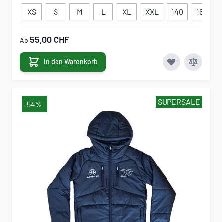
XS
S
M
L
XL
XXL
140
160
55,00 CHF
Ab
In den Warenkorb
SUPERSALE
54%