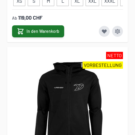
XS
S
M
L
XL
XXL
XXXL
120
119,00 CHF
Ab
In den Warenkorb
NETTO
VORBESTELLUNG