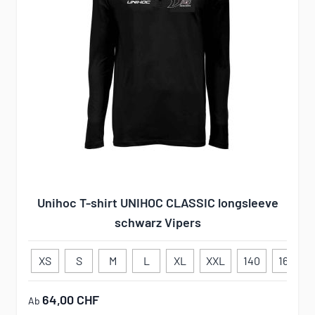
Unihoc T-shirt UNIHOC CLASSIC longsleeve
schwarz Vipers
XS
S
M
L
XL
XXL
140
160
64,00 CHF
Ab