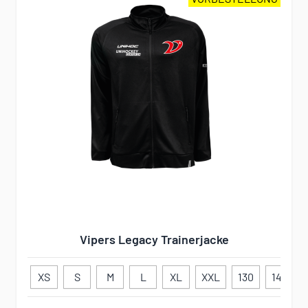
Vipers Legacy Trainerjacke
XS
S
M
L
XL
XXL
130
140