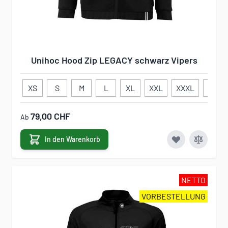
Unihoc Hood Zip LEGACY schwarz Vipers
XS
S
M
L
XL
XXL
XXXL
120
79,00 CHF
Ab
In den Warenkorb
NETTO
VORBESTELLUNG