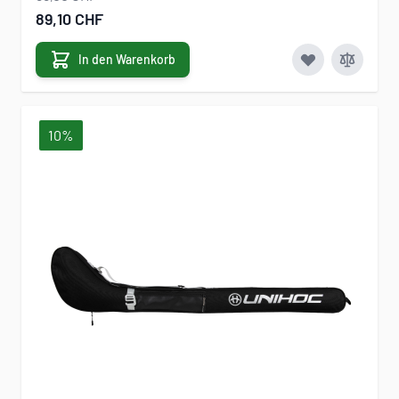
Sonderangebot
89,10 CHF
In den Warenkorb
10%