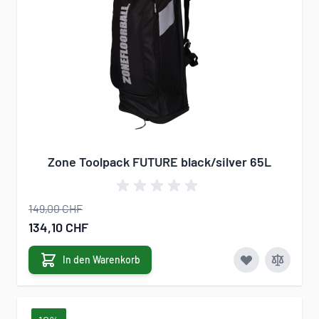
Zone Toolpack FUTURE black/silver 65L
149,00 CHF
Sonderangebot
134,10 CHF
In den Warenkorb