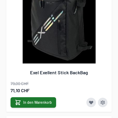
Exel Exellent Stick BackBag
79,00 CHF
Sonderangebot
71,10 CHF
In den Warenkorb