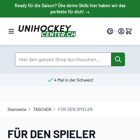
Direkt zum Inhalt
Ready für die Saison? Übe deine Skills hier haben wir das
perfekte für dich! →
Sprache
Suche
4 Mal in der Schweiz!
Startseite
/
TASCHEN
/
FÜR DEN SPIELER
FÜR DEN SPIELER