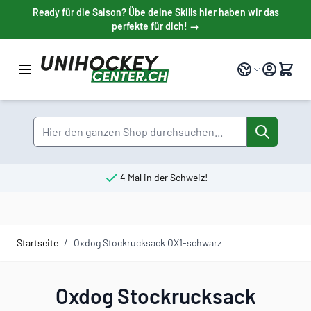
Direkt zum Inhalt
Ready für die Saison? Übe deine Skills hier haben wir das
perfekte für dich! →
Sprache
Suche
4 Mal in der Schweiz!
Startseite
/
Oxdog Stockrucksack OX1-schwarz
Oxdog Stockrucksack