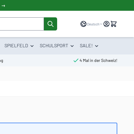
! →
Sprache
Deutsch
SPIELFELD
SCHULSPORT
SALE!
ng
4 Mal in der Schweiz!