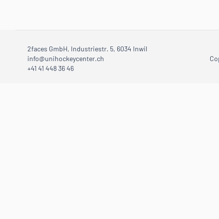
2faces GmbH, Industriestr. 5, 6034 Inwil
info@unihockeycenter.ch
Co
+41 41 448 36 46