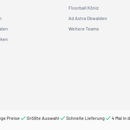
e
Floorball Köniz
m
Ad Astra Obwalden
alen
Weitere Teams
rken
ige Preise
Größte Auswahl
Schnelle Lieferung
4 Mal in 