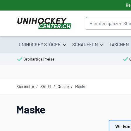
Direkt zum Inhalt
Re
Suche
UNIHOCKEY STÖCKE
SCHAUFELN
TASCHEN
Großartige Preise
Startseite
/
SALE!
/
Goalie
/
Maske
Maske
Wir kön