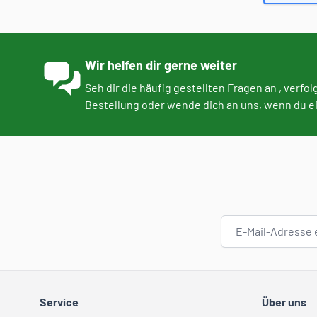
Wir helfen dir gerne weiter
Seh dir die
häufig gestellten Fragen
an ,
verfol
Bestellung
oder
wende dich an uns
, wenn du e
E-Mail-Adresse
Service
Über uns