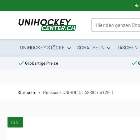
Direkt zum Inhalt
Re
Suche
UNIHOCKEY STÖCKE
SCHAUFELN
TASCHEN
Großartige Preise
Startseite
/
Rucksack UNIHOC CLASSIC rot (25L)
Hauptbild
Klicken Sie, um das Bild im Vollbildmodus zu sehen
10%