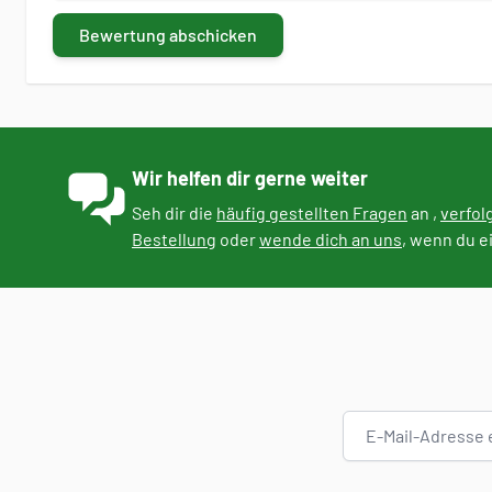
Bewertung abschicken
Wir helfen dir gerne weiter
Seh dir die
häufig gestellten Fragen
an ,
verfol
Bestellung
oder
wende dich an uns
, wenn du e
E-Mail-Adresse