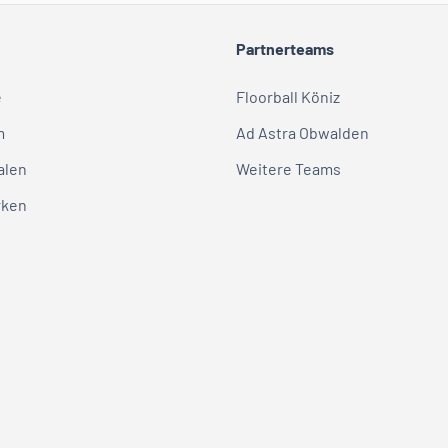
Partnerteams
e
Floorball Köniz
m
Ad Astra Obwalden
alen
Weitere Teams
rken