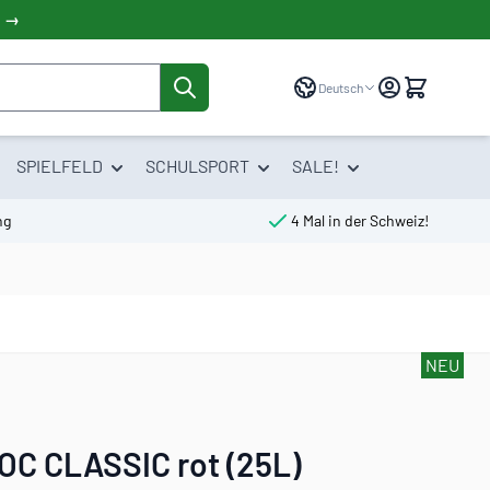
! →
Sprache
Deutsch
SPIELFELD
SCHULSPORT
SALE!
ng
4 Mal in der Schweiz!
NEU
C CLASSIC rot (25L)