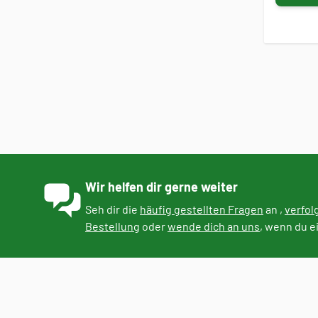
Wir helfen dir gerne weiter
Seh dir die
häufig gestellten Fragen
an ,
verfol
Bestellung
oder
wende dich an uns
, wenn du e