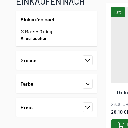
EINKAUFEN NACH
10%
Einkaufen nach
✕
Marke:
Oxdog
Alles löschen
Zur Produktliste springen
Grösse
Filter
Farbe
Filter
Oxdo
29,00 C
Preis
Sonderan
26,10 C
Filter