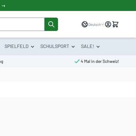
! →
Sprache
Deutsch
SPIELFELD
SCHULSPORT
SALE!
ng
4 Mal in der Schweiz!