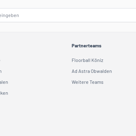
Partnerteams
e
Floorball Köniz
m
Ad Astra Obwalden
alen
Weitere Teams
rken