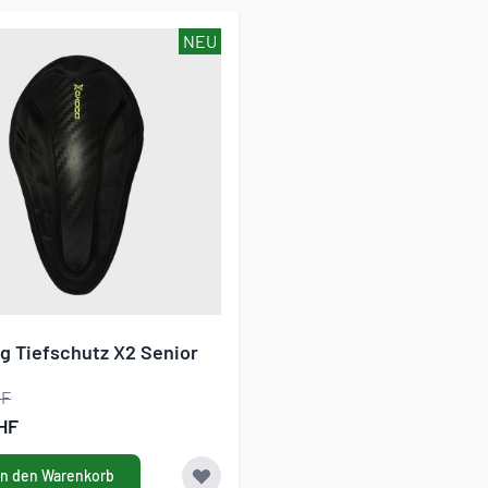
NEU
g Tiefschutz X2 Senior
HF
gebot
HF
In den Warenkorb