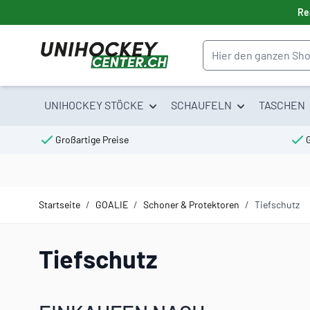
Direkt zum Inhalt
Re
Suche
UNIHOCKEY STÖCKE
SCHAUFELN
TASCHEN
Großartige Preise
Startseite
/
GOALIE
/
Schoner & Protektoren
/
Tiefschutz
Tiefschutz