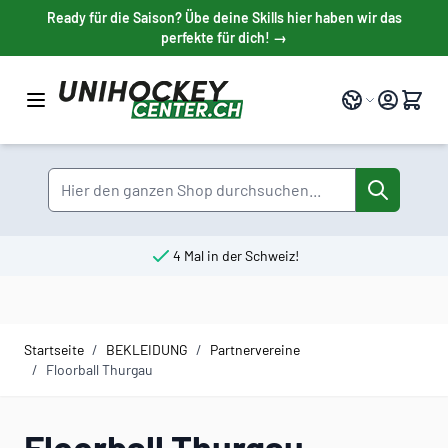
Direkt zum Inhalt
Ready für die Saison? Übe deine Skills hier haben wir das
perfekte für dich! →
Sprache
Suche
4 Mal in der Schweiz!
Startseite
/
BEKLEIDUNG
/
Partnervereine
/
Floorball Thurgau
Floorball Thurgau