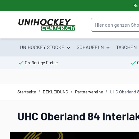
Direkt zum Inhalt
Re
Suche
UNIHOCKEY STÖCKE
SCHAUFELN
TASCHEN
Großartige Preise
Startseite
/
BEKLEIDUNG
/
Partnervereine
/
UHC Oberland 8
UHC Oberland 84 Interla