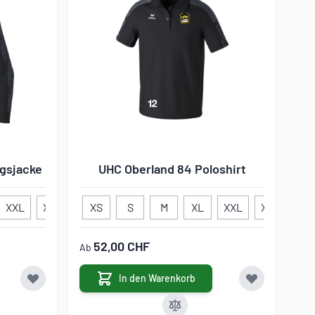
ngsjacke
UHC Oberland 84 Poloshirt
XXL
XXXL
XXXXL
XS
S
116
M
128
XL
140
XXL
152
XXXL
164
X
164
52,00 CHF
Ab
In den Warenkorb