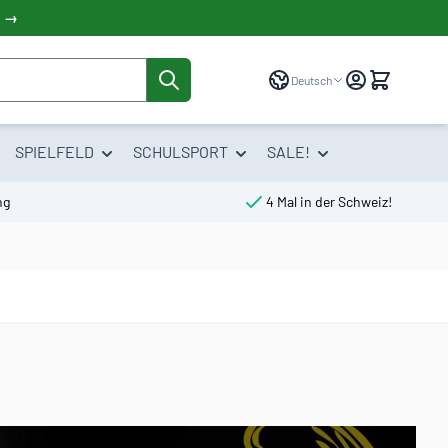
! →
Sprache
Deutsch
SPIELFELD
SCHULSPORT
SALE!
ng
4 Mal in der Schweiz!