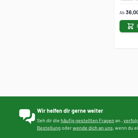
36,0
Ab
Wir helfen dir gerne weiter
Seh dir die
häufig gestellten Fragen
an ,
verfol
Bestellung
oder
wende dich an uns
, wenn du e