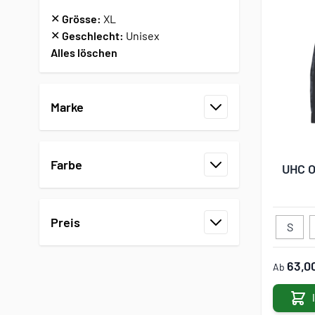
✕
Grösse:
XL
✕
Geschlecht:
Unisex
Alles löschen
Zur Produktliste springen
Marke
Filter
Farbe
UHC O
Filter
Preis
S
Filter
63,0
Ab