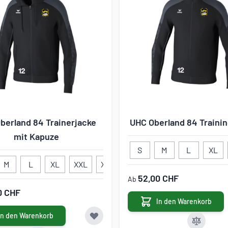
berland 84 Trainerjacke
UHC Oberland 84 Traini
mit Kapuze
S
M
L
XL
M
L
XL
XXL
XXXL
116
128
140
152
52,00 CHF
Ab
0 CHF
In den Warenkorb
In den Warenkorb