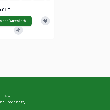
0 CHF
In den Warenkorb
ge deine
ine Frage hast.