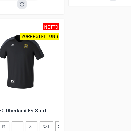
NETTO
VORBESTELLUNG
C Oberland 84 Shirt
M
L
XL
XXL
XXXL
116
128
140
152